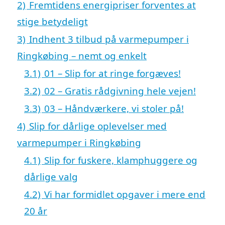
2)
Fremtidens energipriser forventes at
stige betydeligt
3)
Indhent 3 tilbud på varmepumper i
Ringkøbing – nemt og enkelt
3.1)
01 – Slip for at ringe forgæves!
3.2)
02 – Gratis rådgivning hele vejen!
3.3)
03 – Håndværkere, vi stoler på!
4)
Slip for dårlige oplevelser med
varmepumper i Ringkøbing
4.1)
Slip for fuskere, klamphuggere og
dårlige valg
4.2)
Vi har formidlet opgaver i mere end
20 år