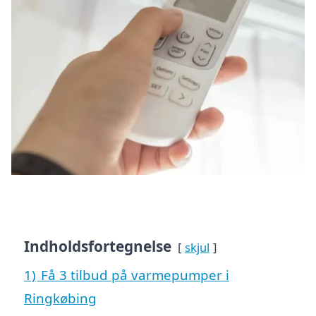
Indholdsfortegnelse
skjul
1)
Få 3 tilbud på varmepumper i
Ringkøbing